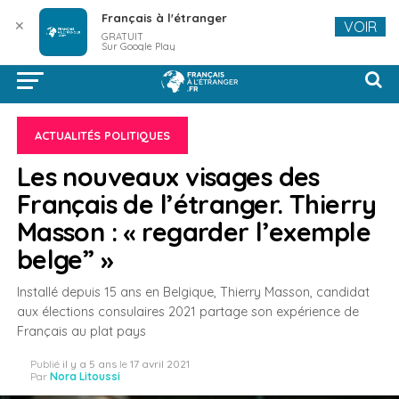
Français à l'étranger
✕
VOIR
GRATUIT
Sur Google Play
ACTUALITÉS POLITIQUES
Les nouveaux visages des
Français de l’étranger. Thierry
Masson : « regarder l’exemple
belge” »
Installé depuis 15 ans en Belgique, Thierry Masson, candidat
aux élections consulaires 2021 partage son expérience de
Français au plat pays
Publié
il y a 5 ans
le
17 avril 2021
Par
Nora Litoussi