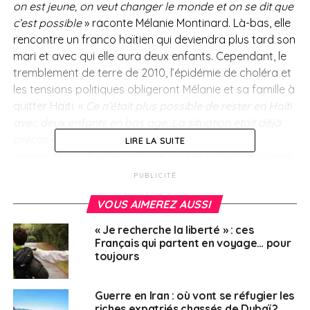
on est jeune, on veut changer le monde et on se dit que
c’est possible
» raconte Mélanie Montinard. Là-bas, elle
rencontre un franco haïtien qui deviendra plus tard son
mari et avec qui elle aura deux enfants. Cependant, le
tremblement de terre de 2010, l’épidémie de choléra et
les tensions politiques obligeront Mélanie et sa famille à
quitter Haïti. «
Ce n’était plus possible de rester en Haïti
avec deux enfants en bas âge. La situation était déjà
précaire avant, mais là, c’était vraiment devenu
LIRE LA SUITE
impossible
» raconte-t-elle. Le couple a alors demandé
une mutation professionnelle et est arrivé par hasard à
PUBLICITÉ
Rio de Janeiro en décembre 2010. Si au début, cette
VOUS AIMEREZ AUSSI
installation était seulement temporaire, elle s’est
finalement transformée en une installation définitive.
« Je recherche la liberté » : ces
Arrivée au Brésil, Mélanie Montinard a d’abord dû
Français qui partent en voyage… pour
apprendre le portugais sur le tas. La Française a
toujours
ensuite repris ses études et s’est lancée dans un
doctorat d’anthropologie sociale. Elle est aujourd’hui
Guerre en Iran : où vont se réfugier les
chef d’une entreprise sociale et conseillère élue au CA
riches expatriés chassés de Dubaï ?