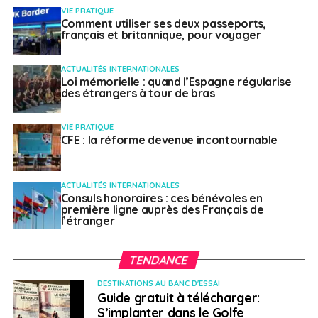
l’étranger lui auront apporté une façon d’habiter le
VIE PRATIQUE
monde : «
Il y a des hauts et des bas, ce n’est pas
Comment utiliser ses deux passeports,
français et britannique, pour voyager
toujours simple, surtout au début. On apprend la
langue, les codes culturels, on fait des erreurs et on
apprend. Ce type d’expérience mène à accepter la
ACTUALITÉS INTERNATIONALES
Loi mémorielle : quand l’Espagne régularise
différence et à accepter d’être affecté par toutes ces
des étrangers à tour de bras
rencontres multiculturelles. Lorsque je rentre en France,
je réalise que ma façon d’habiter et de voir le monde
VIE PRATIQUE
est différente
».
CFE : la réforme devenue incontournable
Évolution de la
ACTUALITÉS INTERNATIONALES
communauté française
Consuls honoraires : ces bénévoles en
première ligne auprès des Français de
l’étranger
de Rio
TENDANCE
À Rio depuis maintenant plus de dix ans, la Française a
DESTINATIONS AU BANC D'ESSAI
constaté une évolution dans la communauté française
Guide gratuit à télécharger:
de Rio. «
La communauté française est beaucoup
S’implanter dans le Golfe