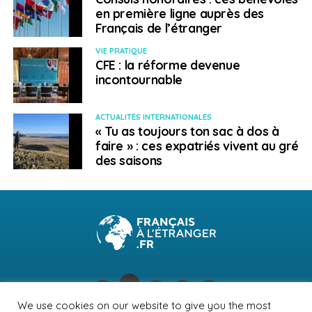
expatriés et qui sont installés ici depuis 10 ou 20 ans
»
en première ligne auprès des
témoigne-t-elle. Mélanie Montinard souhaite
Français de l’étranger
notamment défendre la mise en place d’un projet de
VIE PRATIQUE
soutien à l’employabilité et aux initiatives
CFE : la réforme devenue
entrepreneuriales.
incontournable
SUJETS ASSOCIÉS:
BRÉSIL
EXPATRIATION
FEATURED
ACTUALITÉS INTERNATIONALES
« Tu as toujours ton sac à dos à
A SUIVRE
faire » : ces expatriés vivent au gré
Les nouveaux Français de l’étranger. Sylvain
des saisons
Rigollet : « Nous ne voulons pas être les oubliés
de la métropole »
NE RATEZ PAS
Nouveaux Français de l’étranger. Catherine Anger
: « L’expatriation apporte un regard nouveau »
Nora Litoussi
We use cookies on our website to give you the most