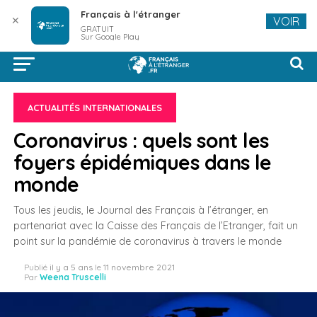
Français à l'étranger
✕
VOIR
GRATUIT
Sur Google Play
ACTUALITÉS INTERNATIONALES
Coronavirus : quels sont les
foyers épidémiques dans le
monde
Tous les jeudis, le Journal des Français à l’étranger, en
partenariat avec la Caisse des Français de l’Etranger, fait un
point sur la pandémie de coronavirus à travers le monde
Publié
il y a 5 ans
le
11 novembre 2021
Par
Weena Truscelli