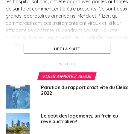
les hospitalisations, ont été approuvés par les autorités
de santé et commencent à être prescrits. Ce sont deux
grands laboratoires américains, Merck et Pfizer, qui
commercialisent ces traitements antiviraux et, si leur
efficacité se confirme,
ils
viendront soutenir la lutte
contre les formes inquiétantes de la maladie, sans pour
autant remplacer la vaccination.
LIRE LA SUITE
Par ailleurs, le groupe pharmaceutique Pfizer prévoit de
vendre cette année pour 36 milliard de dollars de son
PUBLICITÉ
vaccin contre le Covid-19, développé
avec la biotech
VOUS AIMEREZ AUSSI
allemande BioNTech.
Parution du rapport d’activité du Cleiss
Une autre information a été confirmée à la suite d’une
2022
étude française
menée par la structure Epi-Phare,
associant l’Assurance maladie (CNAM) et l’Agence du
médicament (ANSM) : Les vaccins à ARN messager
Le coût des logements, un frein au
contre le Covid-19 accroissent le risque de myocardite
rêve australien?
et péricardite, surtout chez les hommes de moins de 30