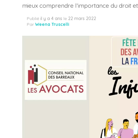
mieux comprendre l’importance du droit et 
Publié
il y a 4 ans
le
22 mars 2022
Par
Weena Truscelli