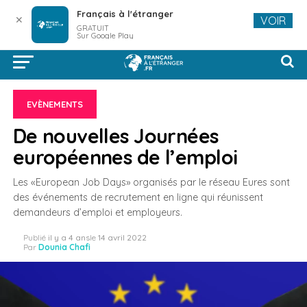
Français à l'étranger
✕
VOIR
GRATUIT
Sur Google Play
EVÈNEMENTS
De nouvelles Journées
européennes de l’emploi
Les «European Job Days» organisés par le réseau Eures sont
des événements de recrutement en ligne qui réunissent
demandeurs d’emploi et employeurs.
Publié
il y a 4 ans
le
14 avril 2022
Par
Dounia Chafi