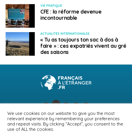
VIE PRATIQUE
CFE : la réforme devenue
incontournable
ACTUALITÉS INTERNATIONALES
« Tu as toujours ton sac à dos à
faire » : ces expatriés vivent au gré
des saisons
We use cookies on our website to give you the most
relevant experience by remembering your preferences
NEWSLETTER
PUBLICITÉ
CONTACTS
MENTIONS LÉGALES
and repeat visits. By clicking “Accept”, you consent to the
use of ALL the cookies.
POLITIQUE DE CONFIDENTIALITÉ