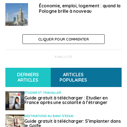
production alimentaire.
Économie, emploi, logement : quand la
Pologne brille à nouveau
20 octobre 2022 –
Le webinaire Work@PL2022
pour des emplois en Pologne
CLIQUER POUR COMMENTER
SUJETS ASSOCIÉS:
EMPLOI
EURES
EUROPEANJOBDAYS
FEATURED
RECHERCHE D'EMPLOI
PUBLICITÉ
A SUIVRE
Le réseau des CCI lance un challenge sportif
DERNIERS
ARTICLES
engagé
ARTICLES
POPULAIRES
NE RATEZ PAS
Un webinaire pour lancer son entreprise au
ETUDIER ET TRAVAILLER
Canada
Guide gratuit à télécharger : Etudier en
France après une scolarité à l’étranger
Dounia Chafi
DESTINATIONS AU BANC D'ESSAI
Guide gratuit à télécharger: S’implanter dans
le Golfe