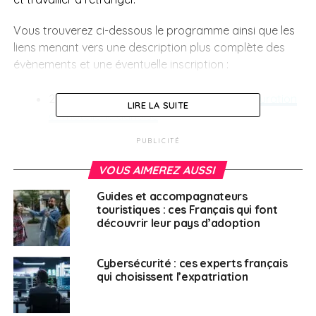
Vous trouverez ci-dessous le programme ainsi que les
liens menant vers une description plus complète des
évènements et une éventuelle inscription :
28 avril 2022 –
Des emplois dans la restauration
LIRE LA SUITE
et l’hôtellerie danoise
12 mai 2022 –
Des emplois Eures en Europe dans
PUBLICITÉ
divers secteurs
VOUS AIMEREZ AUSSI
18 mai 2022 –
Emplois au Danemark dans divers
Guides et accompagnateurs
secteurs
touristiques : ces Français qui font
19 mai 2022 –
Emplois dans le secteur de la
découvrir leur pays d’adoption
santé, l’enseignement et offres de vétérinaires
en Suède.
Cybersécurité : ces experts français
qui choisissent l’expatriation
25 mai 2022 –
Emplois verts en Irlande
, dans des
secteurs tels que la construction, l’énergie
environnementale, renouvelable, agriculture et la