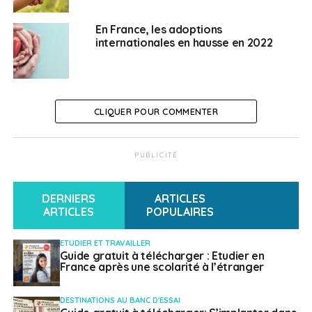
mis en ligne un
document récapitulatif
des formalités
à savoir.
En France, les adoptions
internationales en hausse en 2022
SUJETS ASSOCIÉS:
ADOPTION
ADOPTION INTERNATIONALE
ENFANT
FEATURED
A SUIVRE
Depuis la pandémie, certains visas pour les U.S.A
CLIQUER POUR COMMENTER
sont très longs à obtenir
NE RATEZ PAS
PUBLICITÉ
Age du droit de vote dans l’Union européenne :
où en sommes-nous ?
DERNIERS
ARTICLES
ARTICLES
POPULAIRES
Laura Mousnier
ETUDIER ET TRAVAILLER
Guide gratuit à télécharger : Etudier en
France après une scolarité à l’étranger
DESTINATIONS AU BANC D'ESSAI