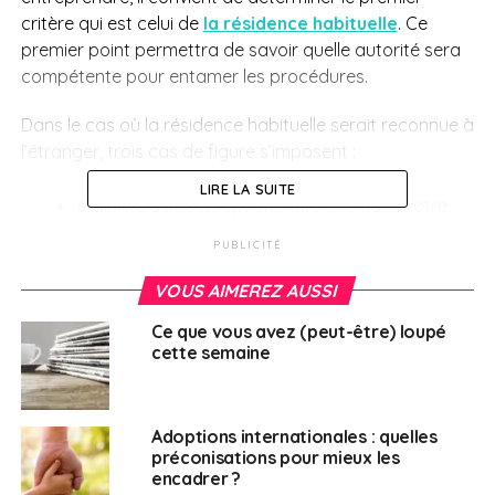
critère qui est celui de
la résidence habituelle
. Ce
premier point permettra de savoir quelle autorité sera
compétente pour entamer les procédures.
Dans le cas où la résidence habituelle serait reconnue à
l’étranger, trois cas de figure s’imposent :
LIRE LA SUITE
éligibilité à une adoption nationale dans votre
pays de résidence ;
PUBLICITÉ
éligibilité à une adoption internationale ;
VOUS AIMEREZ AUSSI
prohibition de l’adoption dans votre pays de
Ce que vous avez (peut-être) loupé
résidence.
cette semaine
Ensuite, il sera important de vérifier si le pays de
résidence est signataire de la CLH93. Cela aura un
impact sur l’agrément à obtenir.
Adoptions internationales : quelles
préconisations pour mieux les
Le Ministère de l’Europe et des Affaires étrangères a
encadrer ?