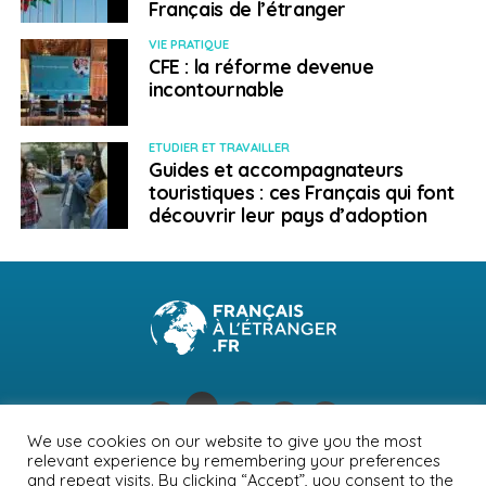
Français de l’étranger
VIE PRATIQUE
CFE : la réforme devenue
incontournable
ETUDIER ET TRAVAILLER
Guides et accompagnateurs
touristiques : ces Français qui font
découvrir leur pays d’adoption
We use cookies on our website to give you the most
relevant experience by remembering your preferences
NEWSLETTER
PUBLICITÉ
CONTACTS
MENTIONS LÉGALES
and repeat visits. By clicking “Accept”, you consent to the