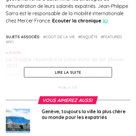
rémunération de leurs salariés expatriés. Jean-Philippe
Sarra est le responsable de la mobilité internationale
chez Mercer France.
Ecouter la chronique
ici
SUJETS ASSOCIÉS:
COÛT DE LA VIE
ENQUÊTE
FEATURED
RFI
A SUIVRE
La Croatie rejoindra la zone euro au 1er janvier
2023
LIRE LA SUITE
NE RATEZ PAS
Le recouvrement à l’international, un processus
plus ou moins complexe selon le pays
PUBLICITÉ
VOUS AIMEREZ AUSSI
Français à l'étranger
Genève, toujours la ville la plus chère
au monde pour les expatriés