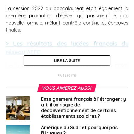
La session 2022 du baccalauréat était également la
première promotion d’élèves qui passaient le bac
nouvelle formule, mêlant contrôle continu et épreuves
finales.
> Les résultats des lycées français du
réseau AEFE
LIRE LA SUITE
Les lycées français du réseau AEFE comptaient 19 360
candidats inscrits à la session 2022 du baccalauréat.
PUBLICITÉ
Le taux de réussite globale pour cette année s’élève à
98,5% avec 83% d’élèves qui ont obtenu une mention.
VOUS AIMEREZ AUSSI
Enseignement français à l’étranger : y
28% de mentions Très-Bien
a-t-il un risque de
déconventionnement de certains
29,4% de mentions Bien
établissements scolaires ?
25,6% de mentions Assez-Bien
Amérique du Sud : et pourquoi pas
l’Uruguay ?