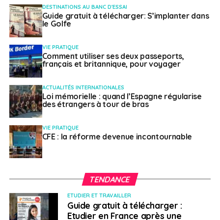
NE RATEZ PAS
DESTINATIONS AU BANC D'ESSAI
Nomade numérique : où s’installer pour travailler
Guide gratuit à télécharger: S’implanter dans
?
le Golfe
VIE PRATIQUE
Charline Bello
Comment utiliser ses deux passeports,
français et britannique, pour voyager
ACTUALITÉS INTERNATIONALES
Loi mémorielle : quand l’Espagne régularise
des étrangers à tour de bras
VIE PRATIQUE
CFE : la réforme devenue incontournable
TENDANCE
ETUDIER ET TRAVAILLER
Guide gratuit à télécharger :
Etudier en France après une