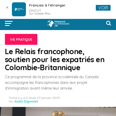
Français à l'étranger
✕
VOIR
GRATUIT
Sur Google Play
VIE PRATIQUE
Le Relais francophone,
soutien pour les expatriés en
Colombie-Britannique
Ce programme de la province occidentale du Canada
accompagne les francophones dans leur projet
d’immigration avant même leur arrivée.
Publié
il y a 4 ans
le
27 janvier 2023
Par
Anaïs Digonnet