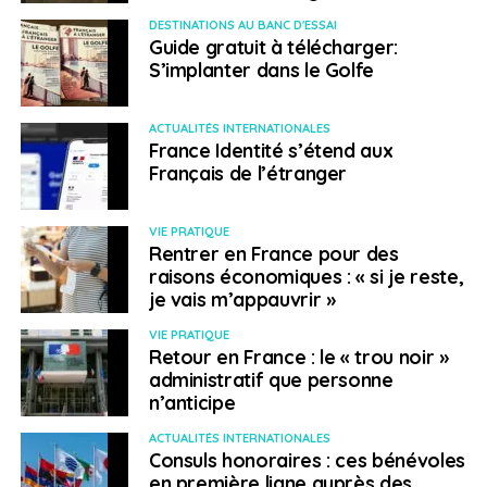
plans d’action personnalisés font partie des dispositifs
DESTINATIONS AU BANC D'ESSAI
Guide gratuit à télécharger:
mis en place. « Nous sommes à leur côté dès qu’ils
S’implanter dans le Golfe
reçoivent une lettre du gouvernement acceptant leur
visa, et jusqu’à l’accès à la citoyenneté », explique-t-on
à la tête du Relais francophone.
ACTUALITÉS INTERNATIONALES
France Identité s’étend aux
Français de l’étranger
« Vivre en français
ailleurs qu’au Québec »
VIE PRATIQUE
Rentrer en France pour des
raisons économiques : « si je reste,
« Sur place, nous les orientons sur le plan administratif
je vais m’appauvrir »
pour avoir un numéro de sécurité sociale et ouvrir un
compte bancaire, poursuit la structure. Nous pouvons
VIE PRATIQUE
Retour en France : le « trou noir »
aussi aller chercher des gens à l’aéroport ou leur offrir
administratif que personne
des cours de confiance en soi. Il y a un vrai effort en
n’anticipe
Colombie-Britannique pour aider ceux qui arrivent. » Elle
ACTUALITÉS INTERNATIONALES
facilite par ailleurs la mise en contact avec la
Consuls honoraires : ces bénévoles
communauté francophone lors de soirées d’accueil.
en première ligne auprès des