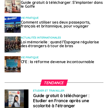
Guide gratuit à télécharger: S’implanter dans
le Golfe
Un accompagnement
VIE PRATIQUE
personnalisé
Comment utiliser ses deux passeports,
français et britannique, pour voyager
Financé par la province et par IRCC, l’organisme a pour
ACTUALITÉS INTERNATIONALES
but « d’aider les francophones
PVTistes
, étudiants ou
Loi mémorielle : quand l’Espagne régularise
salariés à prendre le bon départ en
Colombie-
des étrangers à tour de bras
Britannique
, à tous les niveaux », détaille Inès Ghozzi,
directrice générale depuis septembre 2022. Elle-même
VIE PRATIQUE
CFE : la réforme devenue incontournable
est arrivée de France en 2020. Répartis dans la
province -essentiellement via des bureaux à
Vancouver, Victoria et New Westminster, dans la vallée
du Fraser et Tri-Cities- les treize représentants du
TENDANCE
programme d’immigration proposent un
accompagnement 100% gratuit et individualisé à 1200
ETUDIER ET TRAVAILLER
Guide gratuit à télécharger :
personnes chaque année.
Etudier en France après une
scolarité à l’étranger
Webinaires, rendez-vous pour définir leurs besoins et