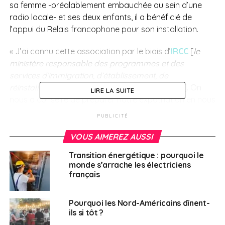
sa femme -préalablement embauchée au sein d’une
radio locale- et ses deux enfants, il a bénéficié de
l’appui du Relais francophone pour son installation.
« J’ai connu cette association par le biais d’
IRCC
[
le
ministère responsable des programmes et des
services d’immigration, d’établissement, de
réinstallation et de citoyenneté au Canada, ndlr
]. On
LIRE LA SUITE
nous a conseillé de préparer notre expatriation en nous
inscrivant à des services pré-départ », explique cet
PUBLICITÉ
ancien habitant de Salon-de-Provence, dans les
Bouches-du-Rhône.
VOUS AIMEREZ AUSSI
Transition énergétique : pourquoi le
Chercher un logement à
monde s’arrache les électriciens
français
distance
Pourquoi les Nord-Américains dînent-
Dans ce cadre, Simon est mis en relation avec une
ils si tôt ?
membre du
Relais francophone
basée dans cette ville