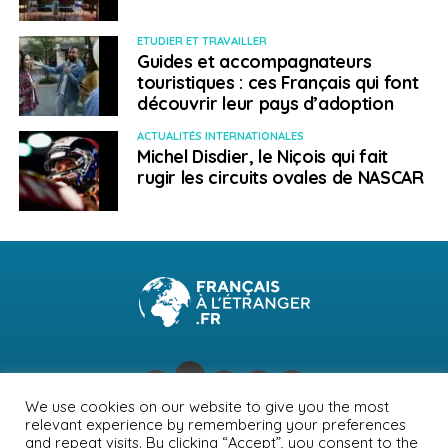
ETUDIER ET TRAVAILLER
Guides et accompagnateurs
touristiques : ces Français qui font
découvrir leur pays d’adoption
ACTUALITÉS INTERNATIONALES
Michel Disdier, le Niçois qui fait
rugir les circuits ovales de NASCAR
We use cookies on our website to give you the most
relevant experience by remembering your preferences
NEWSLETTER
PUBLICITÉ
CONTACTS
MENTIONS LÉGALES
and repeat visits. By clicking “Accept”, you consent to the