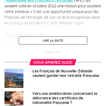
l’Assemblée des Français à l’étranger
(AFE), qui
avaient voté en octobre 2022 une motion pour soutenir
cette initiative. « C’est une opportunité unique pour les
Français de l’étranger de voir ce droit progresser dans
leurs pays de résidence », note Mélanie Vogel.
Faciliter le
LIRE LA SUITE
rapatriement des
PUBLICITÉ
Françaises pour
VOUS AIMEREZ AUSSI
pratiquer une IVG
Les Français de Nouvelle-Zélande
veulent garder leur retraite française
Car, comme le constate la sénatrice Hélène Conway-
Mouret (PS), « les conservatismes religieux poussent de
nombreux pays, même les plus démocratiques, à
Vers une amélioration concernant la
interdire ou à restreindre l’accès à l’IVG. C’est le cas aux
délivrance des certificats de
États-Unis, en Pologne ou en Hongrie ». Elle avait ainsi
nationalité française ?