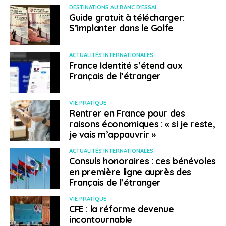
médicaments directement dans le pays, ou passer par
DESTINATIONS AU BANC D'ESSAI
Guide gratuit à télécharger:
un proche qui l’envoie par la poste.
S’implanter dans le Golfe
SUJETS ASSOCIÉS:
AVORTEMENT
CONSTITUTION
FEATURED
FLORIAN BOHÈME
HELENE CONWAY-MOURET
ACTUALITÉS INTERNATIONALES
IVG
MÉLANIE VOGEL
RAPATRIEMENT
France Identité s’étend aux
Français de l’étranger
A SUIVRE
Cinquième circonscription: un questionnaire sur
l’employabilité et l’entrepreneuriat lancé par
VIE PRATIQUE
Stéphane Vojetta
Rentrer en France pour des
raisons économiques : « si je reste,
NE RATEZ PAS
je vais m’appauvrir »
Législatives partielles dans les 2e, 8e et 9e
circonscriptions: quelles sont les dates des deux
ACTUALITÉS INTERNATIONALES
tours ?
Consuls honoraires : ces bénévoles
en première ligne auprès des
Français de l’étranger
Leena Lecointre
VIE PRATIQUE
CFE : la réforme devenue
incontournable