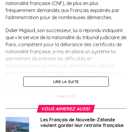
nationalité française (CNF), de plus en plus
fréquemment demandés aux Français expatriés par
l’administration pour de nombreuses démarches.
Didier Migaud, son successeur, lui a répondu indiquant
que « le service de la nationalité du tribunal judiciaire de
Paris, compétent pour la délivrance des certificats de
nationalité française, a mis en place un système lui
permettant de prévenir les difficultés et
d’accompagner au mieux les demandeurs dans la
présentation de demandes en état d’être instruites. »
LIRE LA SUITE
Question
de la
sénatrice Hélène
PUBLICITÉ
VOUS AIMEREZ AUSSI
Conway-Mouret :
Les Français de Nouvelle-Zélande
veulent garder leur retraite française
La question adressée par Hélène
Conway-Mouret
au