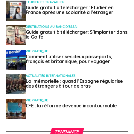
ETUDIER ET TRAVAILLER
délivrance d’un CNF peut entraîner des conséquences
Guide gratuit à télécharger : Etudier en
extraordinaires pour certains de nos compatriotes,
France après une scolarité à l’étranger
telles que la radiation du registre des Français de
l’étranger et de la liste électorale consulaire, le refus de
DESTINATIONS AU BANC D'ESSAI
Guide gratuit à télécharger: S’implanter dans
délivrance des actes d’état civil (naissance, mariage,
le Golfe
etc.), voire le non-renouvellement ou le retrait des titres
de voyage et d’identité, qui risquent de rendre
VIE PRATIQUE
l’intéressé apatride. Elle désirerait donc connaître le
Comment utiliser ses deux passeports,
français et britannique, pour voyager
fondement textuel de telles décisions. »
R
éponse
du ministère de la justice :
ACTUALITÉS INTERNATIONALES
Loi mémorielle : quand l’Espagne régularise
des étrangers à tour de bras
Dans sa réponse, Didier Migaud explique que « la
procédure de délivrance de ce document a été clarifiée
VIE PRATIQUE
CFE : la réforme devenue incontournable
et améliorée » et que les demandeurs doivent
désormais utiliser un formulaire Cerfa et fournir des
pièces justificatives conformes aux exigences légales.
Le tribunal judiciaire de Paris, compétent pour les
TENDANCE