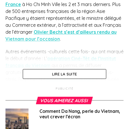
France
à Ho Chi Minh Ville les 2 et 3 mars derniers. Plus
de 500 entreprises françaises de la région Asie
Pacifique y étaient représentées, et le ministre délégué
au Commerce extérieur, à l’attractivité et aux Français
de l’étranger
Olivier Becht s’est d’ailleurs rendu au
Vietnam pour l’occasion
.
Autres événements -culturels cette fois- qui ont marqué
le début d’année : L’
opération Ciné-Têt de l’Institut
français du Vietnam
qui a permis de diffuser
gratuitement au Vietnam seize films français sous-
LIRE LA SUITE
titrés, l’exposition «
Rappelle-toi Barbara
» au Musée
des femmes (Hanoi) qui raconte l’histoire de quatorze
PUBLICITÉ
femmes pendant la Seconde guerre mondiale ou
encore l’exposition « Pont de Long Biên – Témoin de
VOUS AIMEREZ AUSSI
l’histoire » au centre national des archives (Hanoi),
Comment Da Nang, perle du Vietnam,
organisée en collaboration avec l’École française
veut crever l’écran
d’Extrême-Orient. Anciennement appelé Paul Doumer -
le gouverneur général de l’Indochine en 1898, date de