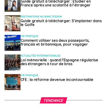
Guide gratuit à télécharger : Etudier en
France après une scolarité à l’étranger
saison « mode et design ». L’objectif ? Faire venir au
Vietnam des grandes signatures de la mode française.
À cette occasion, le concours « Vietnam fashion in
DESTINATIONS AU BANC D'ESSAI
Guide gratuit à télécharger: S’implanter dans
Paris » verra s’affronter les jeunes talents de la mode
le Golfe
vietnamienne. Le lauréat remportera une formation à la
haute couture à Paris, en 2024.
VIE PRATIQUE
Comment utiliser ses deux passeports,
français et britannique, pour voyager
SUJETS ASSOCIÉS:
CULTURE
DIPLOMATIE
FEATURED
INSTITUT FRANÇAIS
VIETNAM
ACTUALITÉS INTERNATIONALES
Loi mémorielle : quand l’Espagne régularise
A SUIVRE
des étrangers à tour de bras
Appareils en panne : quel droit à la réparation
pourrait être mis en place par l’UE ?
VIE PRATIQUE
NE RATEZ PAS
CFE : la réforme devenue incontournable
Soutien scolaire à l’étranger : zoom sur le projet
de Skoolup
TENDANCE
Laetitia Dive