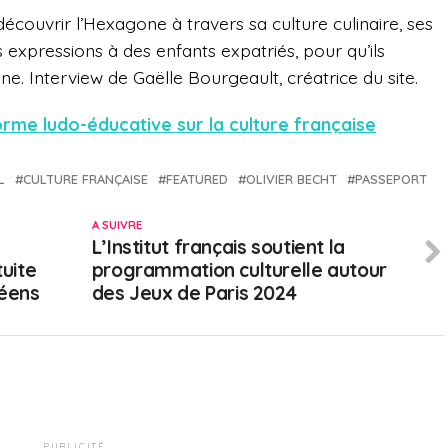
écouvrir l’Hexagone à travers sa culture culinaire, ses
xpressions à des enfants expatriés, pour qu’ils
ne. Interview de Gaëlle Bourgeault, créatrice du site.
forme ludo-éducative sur la culture française
L
CULTURE FRANÇAISE
FEATURED
OLIVIER BECHT
PASSEPORT
A SUIVRE
L’Institut français soutient la
tuite
programmation culturelle autour
éens
des Jeux de Paris 2024
PUBLICITÉ