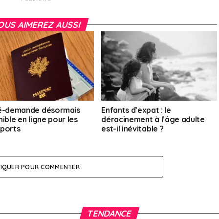
OUS AIMEREZ AUSSI
é-demande désormais
Enfants d’expat : le
ible en ligne pour les
déracinement à l’âge adulte
ports
est-il inévitable ?
LIQUER POUR COMMENTER
TENDANCE