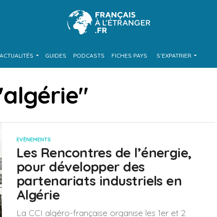
ACTUALITÉS
GUIDES
PODCASTS
FICHES PAYS
S’EXPATRIER
"algérie"
EVÈNEMENTS
Les Rencontres de l’énergie,
pour développer des
partenariats industriels en
Algérie
La CCI algéro-française organise les 1er et 2