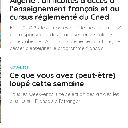
Algérie : difficultés d’accès à
l’enseignement français et au
cursus réglementé du Cned
En août 2023, les autorités algériennes ont imposé
aux responsables des établissements scolaires
privés labellisés AEFE, sous peine de sanctions, de
cesser d’enseigner le programme français...
ACTUALITÉS
Ce que vous avez (peut-être)
loupé cette semaine
Tous les week-ends, une sélection des articles les
plus lus sur Français à l’étranger.