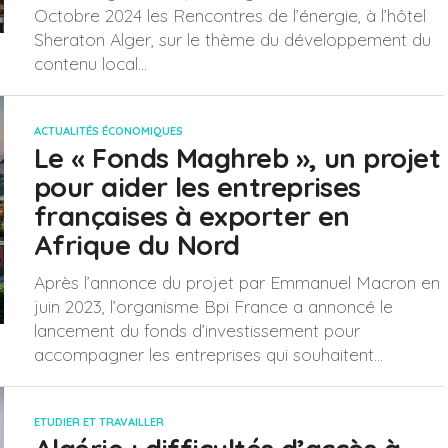
Octobre 2024 les Rencontres de l’énergie, à l’hôtel
Sheraton Alger, sur le thème du développement du
contenu local...
ACTUALITÉS ÉCONOMIQUES
Le « Fonds Maghreb », un projet
pour aider les entreprises
françaises à exporter en
Afrique du Nord
Après l’annonce du projet par Emmanuel Macron en
juin 2023, l’organisme Bpi France a annoncé le
lancement du fonds d’investissement pour
accompagner les entreprises qui souhaitent...
ETUDIER ET TRAVAILLER