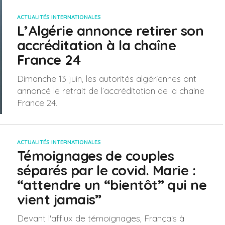
ACTUALITÉS INTERNATIONALES
L’Algérie annonce retirer son
accréditation à la chaîne
France 24
Dimanche 13 juin, les autorités algériennes ont
annoncé le retrait de l’accréditation de la chaine
France 24.
ACTUALITÉS INTERNATIONALES
Témoignages de couples
séparés par le covid. Marie :
“attendre un “bientôt” qui ne
vient jamais”
Devant l'afflux de témoignages, Français à