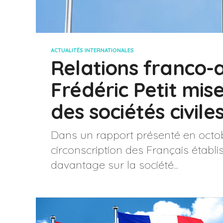
ACTUALITÉS INTERNATIONALES
Relations franco-a
Frédéric Petit mise
des sociétés civiles
Dans un rapport présenté en octobr
circonscription des Français établ
davantage sur la société...