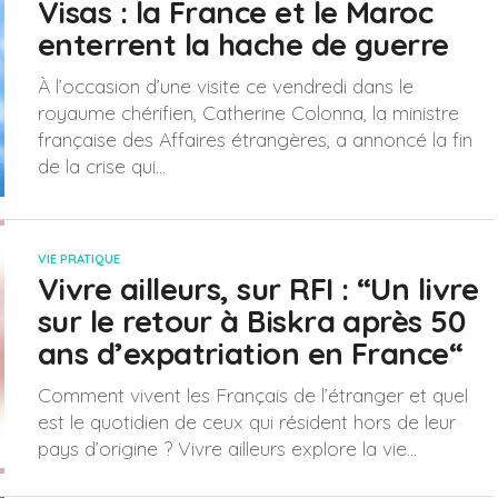
Visas : la France et le Maroc
enterrent la hache de guerre
À l’occasion d’une visite ce vendredi dans le
royaume chérifien, Catherine Colonna, la ministre
française des Affaires étrangères, a annoncé la fin
de la crise qui...
VIE PRATIQUE
Vivre ailleurs, sur RFI : “Un livre
sur le retour à Biskra après 50
ans d’expatriation en France“
Comment vivent les Français de l’étranger et quel
est le quotidien de ceux qui résident hors de leur
pays d’origine ? Vivre ailleurs explore la vie...