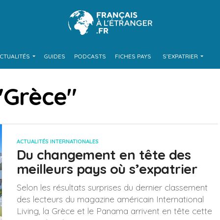
CTUALITÉS
GUIDES
PODCASTS
FICHES PAYS
S’EXPATRIER
 "Grèce"
ACTUALITÉS INTERNATIONALES
Du changement en tête des
meilleurs pays où s’expatrier
Selon les résultats surprises du dernier classement
des lecteurs du magazine américain International
Living, la Grèce et le Panama arrivent en tête cette