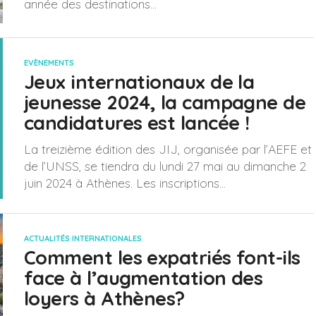
année des destinations...
EVÈNEMENTS
Jeux internationaux de la
jeunesse 2024, la campagne de
candidatures est lancée !
La treizième édition des JIJ, organisée par l’AEFE et
de l’UNSS, se tiendra du lundi 27 mai au dimanche 2
juin 2024 à Athènes. Les inscriptions...
ACTUALITÉS INTERNATIONALES
Comment les expatriés font-ils
face à l’augmentation des
loyers à Athènes?