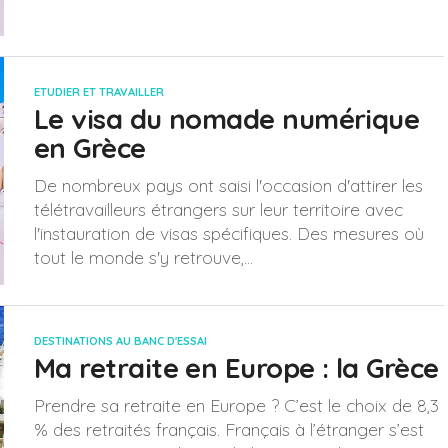
ETUDIER ET TRAVAILLER
Le visa du nomade numérique
en Grèce
De nombreux pays ont saisi l'occasion d'attirer les
télétravailleurs étrangers sur leur territoire avec
l'instauration de visas spécifiques. Des mesures où
tout le monde s'y retrouve,...
DESTINATIONS AU BANC D'ESSAI
Ma retraite en Europe : la Grèce
Prendre sa retraite en Europe ? C’est le choix de 8,3
% des retraités français. Français à l’étranger s’est