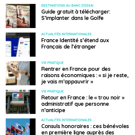
n’apparaît qu’en 30e position. Pour l’enquête
Better Life
DESTINATIONS AU BANC D'ESSAI
Guide gratuit à télécharger:
de l’OCDE, le Japon se positionne à la première place
S’implanter dans le Golfe
dans le thème de la sécurité, et au-dessus de la
moyenne dans les dimensions du revenu et de
patrimoine, de l’éducation et des compétences, de
ACTUALITÉS INTERNATIONALES
France Identité s’étend aux
l’emploi et des salaires, et de la qualité de
Français de l’étranger
l’environnement. Il se classe en dessous de la moyenne
dans les thèmes du logement, de l’engagement civique,
de la satisfaction à l’égard de la vie, des liens sociaux,
VIE PRATIQUE
Rentrer en France pour des
de l’équilibre vie professionnelle-vie privée, et de la
raisons économiques : « si je reste,
santé.
je vais m’appauvrir »
VIE PRATIQUE
Retour en France : le « trou noir »
> Corée du Sud
administratif que personne
n’anticipe
Au pays du Matin calme, les Français, quoique moins
ACTUALITÉS INTERNATIONALES
nombreux qu’au Japon, sont de plus en plus
Consuls honoraires : ces bénévoles
en première ligne auprès des
nombreux à s’installer.
Le pays a la cote, même s’il