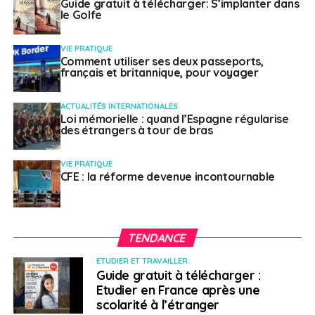
d’une « dénucléarisation totale » de la péninsule
Guide gratuit à télécharger: S’implanter dans
le Golfe
coréenne, et à transformer la zone démilitarisée qui
sépare les deux pays en une « zone de pai ».
VIE PRATIQUE
Comment utiliser ses deux passeports,
français et britannique, pour voyager
Qualité de vie
ACTUALITÉS INTERNATIONALES
Loi mémorielle : quand l’Espagne régularise
des étrangers à tour de bras
> Japon
VIE PRATIQUE
CFE : la réforme devenue incontournable
Le Japon ne figure pas parmi les premières
destinations préférées des expatriés, et cela
malgré ses salaires élevés et ses excellentes
TENDANCE
opportunités de carrière.
Selon Expat Insider 2018, le
pays occupe la 42e place, mais continue néanmoins
ETUDIER ET TRAVAILLER
Guide gratuit à télécharger :
d’obtenir d’excellents scores en termes de sécurité, de
Etudier en France après une
santé et de bien-être, de facilités de transport. Du côté
scolarité à l’étranger
de l’Expat Explorer Survey de HSBC, le Japon