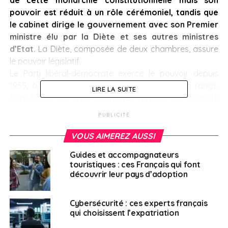
pouvoir est réduit à un rôle cérémoniel, tandis que
le cabinet dirige le gouvernement avec son Premier
ministre élu par la Diète et ses autres ministres
d’Etat.
La Diète, composée de deux chambres, assure
le pouvoir législatif.
Le Parti libéral-démocrate exerce le pouvoir depuis
1955, à de rares exceptions près. Issu de ses rangs,
LIRE LA SUITE
Shinzō Abe est l’actuel Premier ministre. Nationaliste
convaincu, connu pour son intransigeance, il a lancé
PUBLICITÉ
plusieurs réformes visant à un assouplissement de la
masse monétaire, une politique fiscale flexible et une
VOUS AIMEREZ AUSSI
dérégulation du secteur économique. Il souhaite aussi
Guides et accompagnateurs
augmenter les dépenses militaires, notamment pour
touristiques : ces Français qui font
répondre aux menaces nord-coréennes.
découvrir leur pays d’adoption
Cybersécurité : ces experts français
> Corée du Sud
qui choisissent l’expatriation