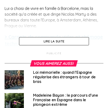
Lui a choisi de vivre en famille à Barcelone, mais la
société qu’a créée et que dirige Nicolas Marty a des
bureaux dans toute l’Europe, à Amsterdam, Athènes,
Prague ou Vienne.
> Carnets de commande vides et chômage
LIRE LA SUITE
technique
PUBLICITÉ
Nicolas Marty emploie 35 personnes, la plupart
désormais au chômage technique : “
Les États prennent
VOUS AIMEREZ AUSSI
une partie des salaires à leur charge, on essaie de
compenser le reste pour que personne n’y perde. On a
Loi mémorielle : quand l’Espagne
régularise des étrangers à tour de
juste gardé deux ou trois personnes par bureau, pour
bras
gérer le tout-venant ou les questions sur les
annulations mais tout le monde est chez soi.”
Madeleine Bayon : le parcours d’une
Française en Espagne dans le
Ses carnets de commande sont vides mais par chance
plongeon extrême
le tourisme d’affaires sort d’une période plutôt faste