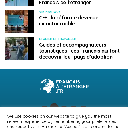
Français de l’étranger
> Aller plus loin
VIE PRATIQUE
CFE : la réforme devenue
incontournable
Sa société:
Di
zak Ketex (DZK) Travel
SUJETS ASSOCIÉS:
ESPAGNE
ETUDIER ET TRAVAILLER
Guides et accompagnateurs
A SUIVRE
touristiques : ces Français qui font
Norvège : l’expérience Erasmus sous Covid-19
découvrir leur pays d’adoption
NE RATEZ PAS
Yessine Bessaïes, joueur de football français en
ligue universitaire américaine
Emmanuel Langlois
We use cookies on our website to give you the most
relevant experience by remembering your preferences
NEWSLETTER
PUBLICITÉ
CONTACTS
MENTIONS LÉGALES
and repeat visits. By clicking “Accept”, you consent to the