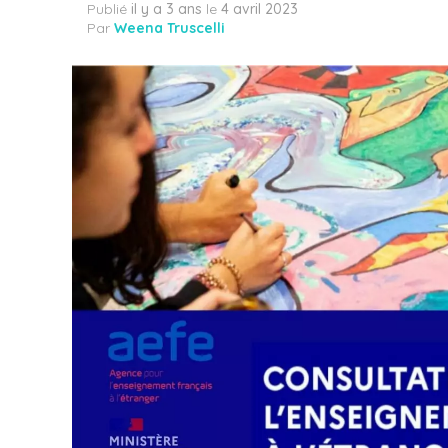
Publié
il y a 3 ans
le
4 avril 2023
Par
Weena Truscelli