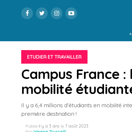
A
ETUDIER ET TRAVAILLER
Campus France : l
mobilité étudian
Il y a 6,4 millions d’étudiants en mobilité i
première destination !
Publié
il y a 3 ans
le
7 août 2023
Par
Weena Truscelli