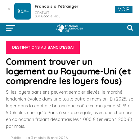
Français à l'étranger
✕
VOIR
GRATUIT
Sur Google Play
DESTINATIONS AU BANC D'ESSAI
Comment trouver un
logement au Royaume-Uni (et
comprendre les loyers fous)
Si les loyers parisiens peuvent sembler élevés, le marché
londonien évolue dans une toute autre dimension. En 2025, se
loger dans la capitale britannique coûte en moyenne 30 % à
50 % plus cher qu’à Paris à surface égale, avec une chambre
en colocation frôlant désormais les 1 000 £ (environ 1 200 €)
par mois.
Publié
il y a 3 mois
le
18 mai 2026