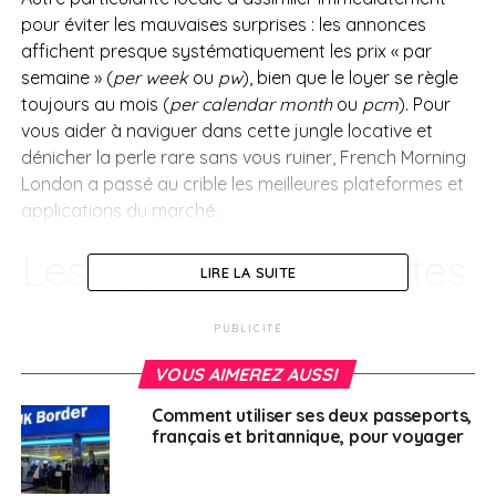
pour éviter les mauvaises surprises : les annonces
affichent presque systématiquement les prix « par
semaine » (
per week
ou
pw
), bien que le loyer se règle
toujours au mois (
per calendar month
ou
pcm
). Pour
vous aider à naviguer dans cette jungle locative et
dénicher la perle rare sans vous ruiner, French Morning
London a passé au crible les meilleures plateformes et
applications du marché.
Les applications et sites
LIRE LA SUITE
internet
PUBLICITÉ
incontournables
VOUS AIMEREZ AUSSI
Comment utiliser ses deux passeports,
> Spareroom
français et britannique, pour voyager
SpareRoom
reste le site de référence absolu pour la