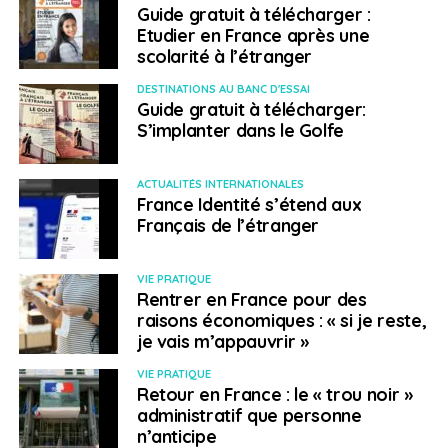
provenant d’agences immobilières. Si vous cherchez à
Guide gratuit à télécharger :
louer un appartement entier (et non juste une
Etudier en France après une
scolarité à l’étranger
chambre), c’est souvent ici qu’il faut commencer.
Astuce :
Configurez des alertes instantanées, car les
DESTINATIONS AU BANC D'ESSAI
biens partent extrêmement vite à Londres.
Guide gratuit à télécharger:
S’implanter dans le Golfe
> OpenRent
ACTUALITÉS INTERNATIONALES
OpenRent
a révolutionné le marché en connectant
France Identité s’étend aux
directement locataires et propriétaires, supprimant
Français de l’étranger
ainsi les frais d’agence souvent exorbitants (bien que la
loi de 2019 ait interdit la plupart des frais locataires,
VIE PRATIQUE
OpenRent reste très compétitif). La plateforme est très
Rentrer en France pour des
sécurisée et gère souvent la signature du contrat et le
raisons économiques : « si je reste,
dépôt de la caution en ligne. C’est une excellente
je vais m’appauvrir »
alternative pour éviter les intermédiaires classiques.
VIE PRATIQUE
Retour en France : le « trou noir »
> Gumtree
administratif que personne
n’anticipe