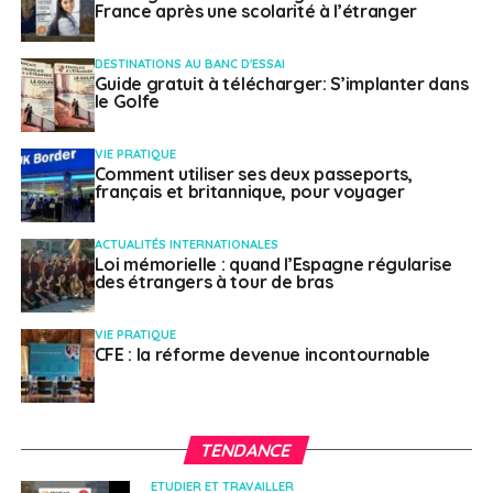
récents signalent parfois un nombre d’offres moins
France après une scolarité à l’étranger
important que chez les géants du secteur.
DESTINATIONS AU BANC D'ESSAI
> Zoopla
Guide gratuit à télécharger: S’implanter dans
le Golfe
Contrairement à Spareroom,
Zoopla
est un portail
VIE PRATIQUE
immobilier généraliste couvrant tout le spectre : vente,
Comment utiliser ses deux passeports,
location de maisons entières, appartements, etc. C’est
français et britannique, pour voyager
l’un des leaders du marché avec Rightmove. Leur point
fort reste leurs outils d’estimation et leurs données sur
ACTUALITÉS INTERNATIONALES
Loi mémorielle : quand l’Espagne régularise
les quartiers (prix payés récemment, tendances
des étrangers à tour de bras
locales), très utiles pour négocier ou comprendre le
marché local.
VIE PRATIQUE
CFE : la réforme devenue incontournable
> Rightmove
Rightmove
est le leader incontesté des portails
immobiliers au Royaume-Uni. C’est le site qui possède
TENDANCE
généralement le plus gros volume d’annonces
ETUDIER ET TRAVAILLER