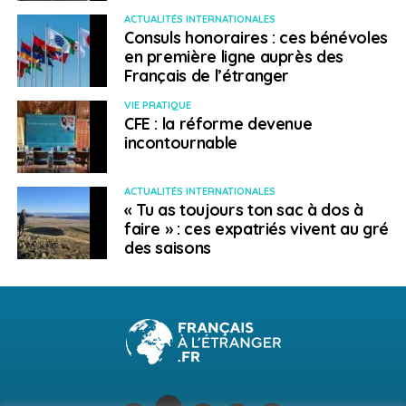
ACTUALITÉS INTERNATIONALES
Population : 11,47 M hab.
Consuls honoraires : ces bénévoles
en première ligne auprès des
Langues officielles : français, néerlandais, allemand
Français de l’étranger
VIE PRATIQUE
Fête nationale : 21 juillet
CFE : la réforme devenue
incontournable
Villes principales : Bruxelles, Anvers, Liège, Charleroi,
Bruges
ACTUALITÉS INTERNATIONALES
« Tu as toujours ton sac à dos à
Adhésion à l’UE : 1957 (membre fondateur)
faire » : ces expatriés vivent au gré
des saisons
> Données économiques
PIB volume (1) :
459,8
Mds €
Croissance PIB (2) : 1,2 %
Dette publique (2) : 104,7 %