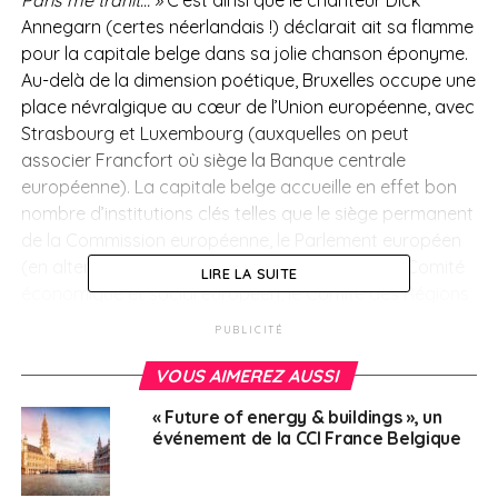
Annegarn (certes néerlandais !) déclarait ait sa flamme
pour la capitale belge dans sa jolie chanson éponyme.
Au-delà de la dimension poétique, Bruxelles occupe une
place névralgique au cœur de l’Union européenne, avec
Strasbourg et Luxembourg (auxquelles on peut
associer Francfort où siège la Banque centrale
européenne). La capitale belge accueille en effet bon
nombre d’institutions clés telles que le siège permanent
de la Commission européenne, le Parlement européen
(en alternance avec Strasbourg), mais aussi le Comité
LIRE LA SUITE
économique et social européen, le Comité des Régions
de l’UE, ou encore le service européen pour l’action
PUBLICITÉ
extérieure.
VOUS AIMEREZ AUSSI
Membre fondateur de l’Union européenne – alors
« Future of energy & buildings », un
appelée Communauté économique européenne (CEE)
événement de la CCI France Belgique
– lors du traité de Rome de 1957 avec la France,
l’Allemagne
,
l’Italie
, le
Luxembourg
et les
Pays-Bas
, la