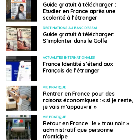
L’intérieur du territoire est formé de régions fertiles, de
Guide gratuit à télécharger :
landes et de forêts. Enfin, confirmant son appellation
Etudier en France après une
scolarité à l’étranger
légendaire de plat pays, on notera que le signal de
Botrange, sur le plateau des Hautes Fagnes, dans le
DESTINATIONS AU BANC D'ESSAI
massif ardennais, en province de Liège, est à 694 m le
Guide gratuit à télécharger:
point culminant de ce territoire.
S’implanter dans le Golfe
Sources
Eurostat, UE (toute l’europe.eu)
ACTUALITÉS INTERNATIONALES
France Identité s’étend aux
> La Belgique à la loupe
Français de l’étranger
Monarchie constitutionnelle fédérale
VIE PRATIQUE
Rentrer en France pour des
Chef de l’État : S. M. le Roi Philippe
raisons économiques : « si je reste,
je vais m’appauvrir »
Premier ministre :
Sophie Wilmès
VIE PRATIQUE
Retour en France : le « trou noir »
Capitale :
Bruxelles
administratif que personne
n’anticipe
Superficie : 30 528 km2