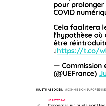
pour prolonger d
COVID numériq
Cela facilitera
l'hypothèse où 
être réintrodu
↓
https://t.co/
— Commission 
(@UEFrance)
Ju
SUJETS ASSOCIÉS:
COMMISSION EUROPÉENNE
NE RATEZ PAS
Coronavirus : quels sont les