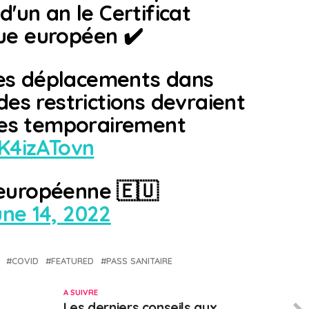
'un an le Certificat
ue européen ✔️
 les déplacements dans
des restrictions devraient
ites temporairement
wK4izATovn
européenne 🇪🇺
ne 14, 2022
COVID
FEATURED
PASS SANITAIRE
A SUIVRE
Les derniers conseils aux