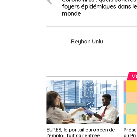
foyers épidémiques dans l
monde
Reyhan Unlu
V
EURES, le portail européen de
Prése
l’emploi, fait sa rentrée
du Pr