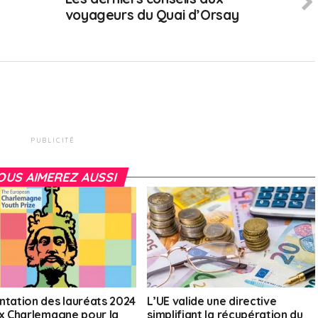
e
voyageurs du Quai d’Orsay
PUBLICITÉ
OUS AIMEREZ AUSSI
ntation des lauréats 2024
L’UE valide une directive
ix Charlemagne pour la
simplifiant la récupération du