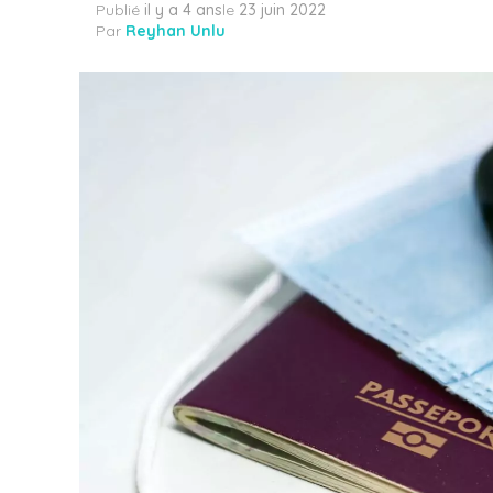
Publié
il y a 4 ans
le
23 juin 2022
Par
Reyhan Unlu