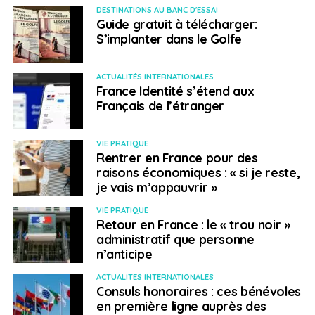
donc redémarré de plus belle, de même que les grands
DESTINATIONS AU BANC D'ESSAI
Guide gratuit à télécharger:
mariages rassemblant plusieurs centaines de
S’implanter dans le Golfe
personnes, la plupart du temps au mépris des mesures
de distanciation.
ACTUALITÉS INTERNATIONALES
France Identité s’étend aux
> Un lourd tribut économique
Français de l’étranger
La crise sanitaire a fait vaciller l’économie israélienne,
dont la croissance oscillait ces dernières années entre
VIE PRATIQUE
Rentrer en France pour des
3% et 4% par an, et fait exploser le chômage qui est
raisons économiques : « si je reste,
passé de 3% en début d’année à 21% en août, selon les
je vais m’appauvrir »
données de l’Agence israélienne pour l’emploi.
VIE PRATIQUE
De nombreux Français d’Israël ont donc été
Retour en France : le « trou noir »
administratif que personne
violemment touchés par cette crise économique, à
n’anticipe
commencer par les entrepreneurs qui ont vu leur
chiffre d’affaires et leur niveau de vie s’effondrer,
ACTUALITÉS INTERNATIONALES
Consuls honoraires : ces bénévoles
malgré les aides mises en place par le gouvernement
en première ligne auprès des
israélien qui a octroyé 750 shekels (environ 200 euros)