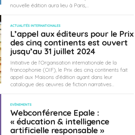
nouvelle édition aura lieu à Paris,...
ACTUALITÉS INTERNATIONALES
L’appel aux éditeurs pour le Prix
des cinq continents est ouvert
jusqu’au 31 juillet 2024
Initiative de l’Organisation internationale de la
francophonie (OIF), le Prix des cinq continents fait
appel aux Maisons d’édition ayant dans leur
catalogue des œuvres de fiction narratives...
EVÈNEMENTS
Webconférence Epale :
« éducation & intelligence
artificielle responsable »