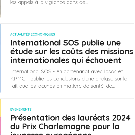
les appels à la vigilance dans de...
ACTUALITÉS ÉCONOMIQUES
International SOS publie une
étude sur les coûts des missions
internationales qui échouent
International SOS - en partenariat avec Ipsos et
KPMG - publie les conclusions d’une analyse sur le
fait que les lacunes en matière de santé, de...
EVÈNEMENTS
Présentation des lauréats 2024
du Prix Charlemagne pour la