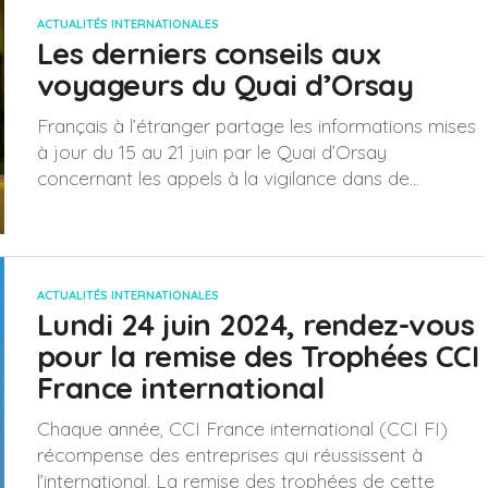
ACTUALITÉS INTERNATIONALES
Les derniers conseils aux
voyageurs du Quai d’Orsay
Français à l’étranger partage les informations mises
à jour du 15 au 21 juin par le Quai d’Orsay
concernant les appels à la vigilance dans de...
ACTUALITÉS INTERNATIONALES
Lundi 24 juin 2024, rendez-vous
pour la remise des Trophées CCI
France international
Chaque année, CCI France international (CCI FI)
récompense des entreprises qui réussissent à
l’international. La remise des trophées de cette