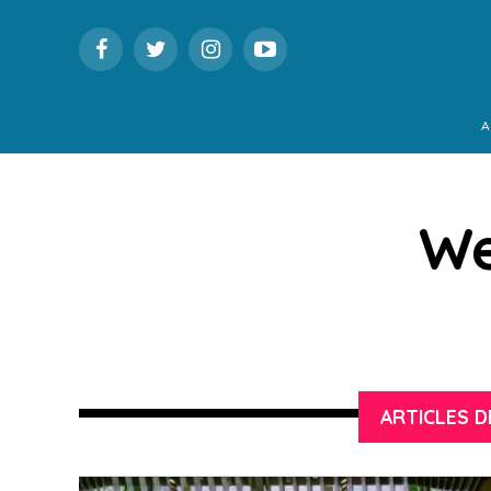
A
We
ARTICLES D