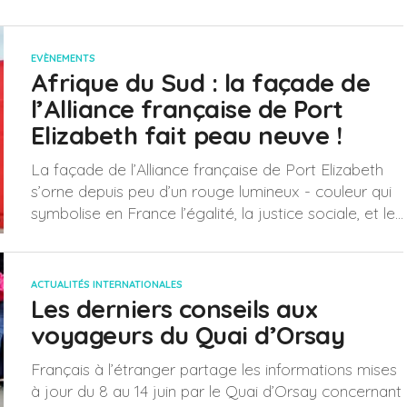
EVÈNEMENTS
Afrique du Sud : la façade de
l’Alliance française de Port
Elizabeth fait peau neuve !
La façade de l’Alliance française de Port Elizabeth
s’orne depuis peu d’un rouge lumineux - couleur qui
symbolise en France l’égalité, la justice sociale, et le...
ACTUALITÉS INTERNATIONALES
Les derniers conseils aux
voyageurs du Quai d’Orsay
Français à l’étranger partage les informations mises
à jour du 8 au 14 juin par le Quai d’Orsay concernant